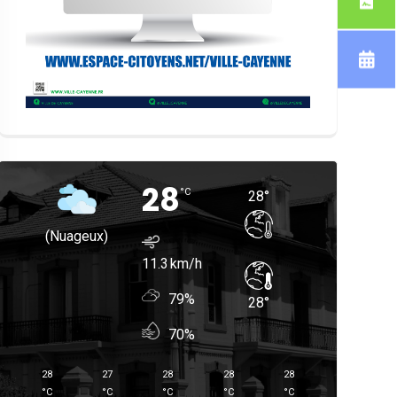
28
°
C
28
°
(nuageux)
11.3
79%
28
°
70%
28
27
28
28
28
°
C
°
C
°
C
°
C
°
C