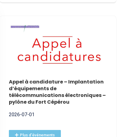
Appel à candidature – Implantation
VAK’AN JO
d’équipements de
2026-06-09
télécommunications électroniques –
pylône du Fort Cépérou
2026-07-01
Plus d'événements