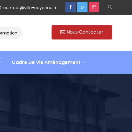
contact@ville-cayenne.fr
Nous Contacter
Rencontre avec Madame Isabelle FAMARO
Retour sur
Cadre De Vie Aménagement