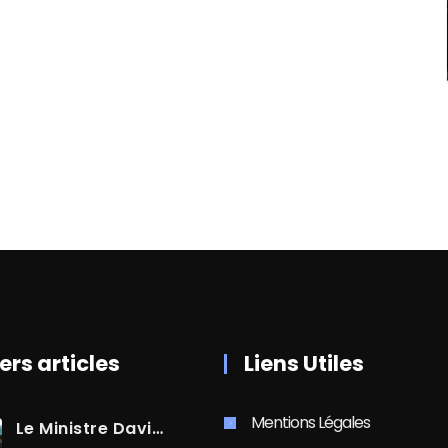
ers articles
Liens Utiles
Mentions Légales
Le Ministre David AMIEL En Visite Dans Le Centre-Ville De Cayenne