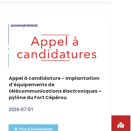
Appel à candidature – Implantation
VAK’AN JO
d’équipements de
2026-06-09
télécommunications électroniques –
pylône du Fort Cépérou
2026-07-01
Plus d'événements