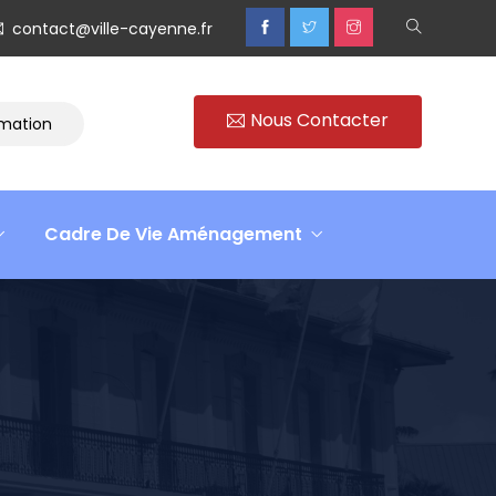
contact@ville-cayenne.fr
Nous Contacter
ion
Rencontre avec Madame Isabelle FAMARO
Retour 
Cadre De Vie Aménagement