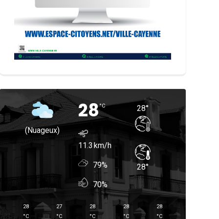
28
°
C
28
°
(nuageux)
11.3
79%
28
°
70%
28
27
28
28
28
°
C
°
C
°
C
°
C
°
C