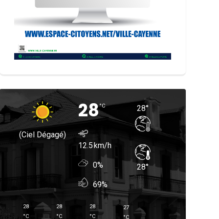
28
°
C
28
°
(ciel Dégagé)
12.5
0%
28
°
69%
28
28
28
27
°
C
°
C
°
C
°
C