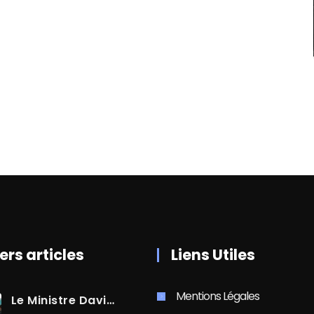
ers articles
Liens Utiles
Mentions Légales
Le Ministre David AMIEL En Visite Dans Le Centre-Ville De Cayenne