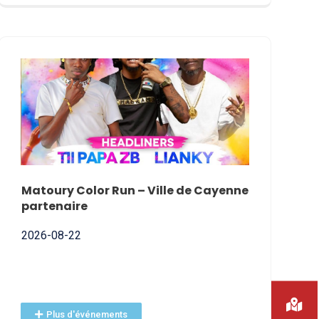
NNE
Matoury Color Run – Ville de Cayenne
Nomination
partenaire
2026-07-01
2026-08-22
Plus d'événements