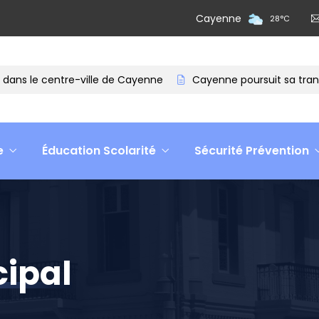
Cayenne
28
°
C
ans le centre-ville de Cayenne
Cayenne poursuit sa transfo
e
Éducation Scolarité
Sécurité Prévention
cipal