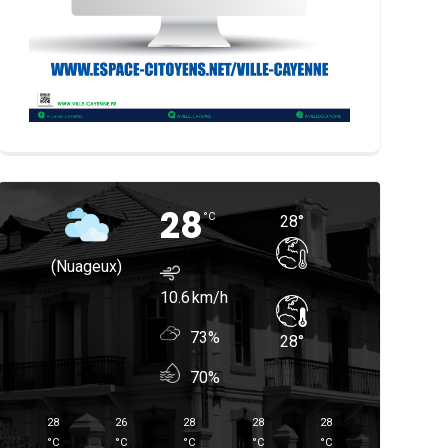
28
°
C
28
°
(nuageux)
10.6
73%
28
°
70%
28
26
28
28
28
°
C
°
C
°
C
°
C
°
C