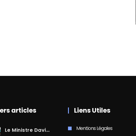
ers articles
Liens Utiles
Mentions Légales
Le Ministre David AMIEL En Visite Dans Le Centre-Ville De Cayenne