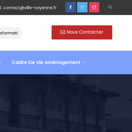
contact@ville-cayenne.fr
Nous Contacter
rmation
Rencontre avec Madame Isabelle FAMARO
Re
Cadre De Vie Aménagement