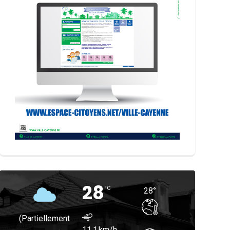
28
°
C
28
°
(partiellement
11.1