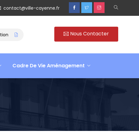
contact@ville-cayenne.fr
Nous Contacter
Rencontre avec Madame Isabelle FAMARO
Retour sur 
Cadre De Vie Aménagement