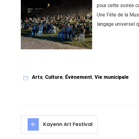
-03-01
01/01/2024
pour cette soirée cu
Une Fête de la Musi
langage universel 
Arts
,
Culture
,
Évènement
,
Vie municipale
Kayenn Art Festival