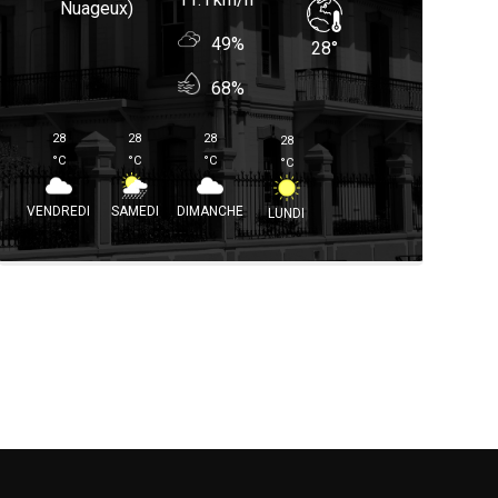
Nuageux)
49%
28
°
68%
28
28
28
28
°
C
°
C
°
C
°
C
VENDREDI
SAMEDI
DIMANCHE
LUNDI