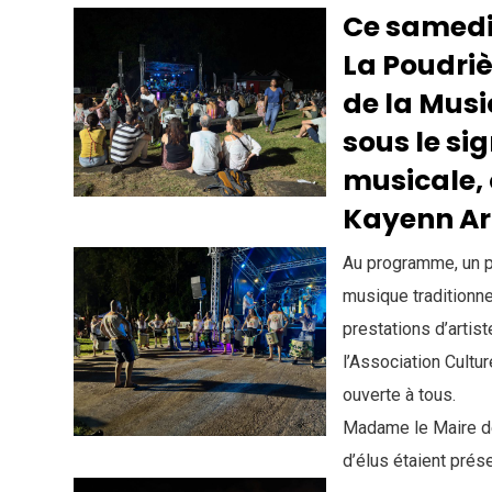
Ce samedi 
La Poudriè
de la Musi
sous le sig
musicale,
Kayenn Art
Au programme, un pl
Événement terminé.
musique traditionn
prestations d’artis
l’Association Cultu
ouverte à tous.
Madame le Maire d
ande de subvention 2026
Espace citoyens EN
d’élus étaient prés