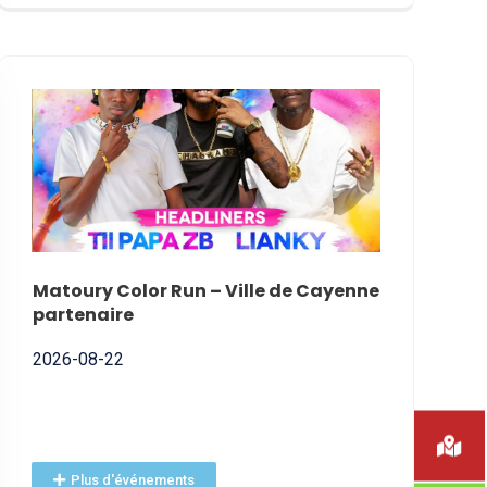
NNE
Matoury Color Run – Ville de Cayenne
Nomination
partenaire
2026-07-01
2026-08-22
Plus d'événements