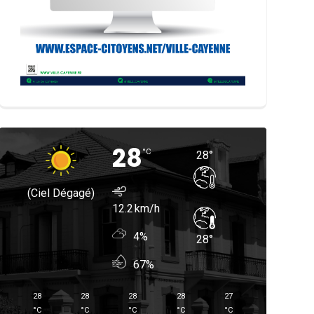
28
°
C
28
°
(ciel Dégagé)
12.2
4%
28
°
67%
28
28
28
28
27
°
C
°
C
°
C
°
C
°
C