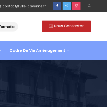
contact@ville-cayenne.fr
Nous Contacter
ation
Rencontre avec Madame Isabelle FAMARO
Retou
Cadre De Vie Aménagement