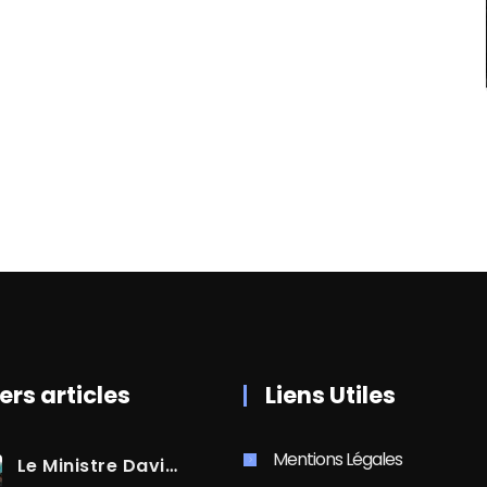
ers articles
Liens Utiles
Mentions Légales
Le Ministre David AMIEL En Visite Dans Le Centre-Ville De Cayenne