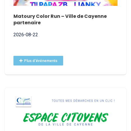
E
Matoury Color Run – Ville de Cayenne
Nomin
partenaire
2026-
2026-08-22
Plus d'événements