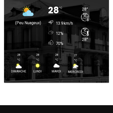
28
°
C
28
°
(peu Nuageux)
13.9
12%
28
°
70%
28
28
28
27
°
C
°
C
°
C
°
C
DIMANCHE
LUNDI
MARDI
MERCREDI