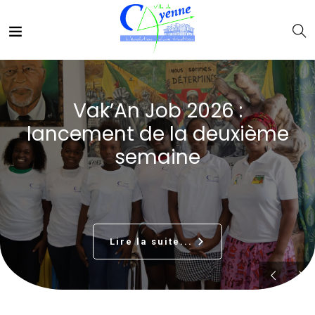
Vak’An Job 2026 :
lancement de la deuxième
semaine
Lire la suite...
arrow_forward_ios