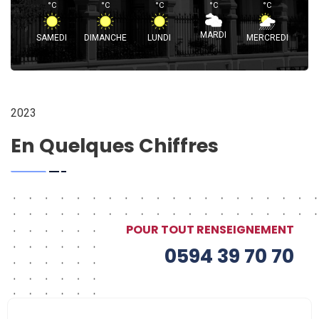
°
C
°
C
°
C
°
C
°
C
MARDI
SAMEDI
DIMANCHE
LUNDI
MERCREDI
2023
En Quelques Chiffres
POUR TOUT RENSEIGNEMENT
0594 39 70 70