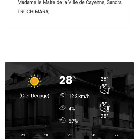
Madame le Maire de la Ville de Cayenne, Sandra
TROCHIMARA,
28
°
C
28
°
(ciel Dégagé)
12.2
4%
28
°
67%
28
28
28
28
27