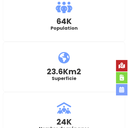
64
K
Population
23.6
Km2
Superficie
24
K