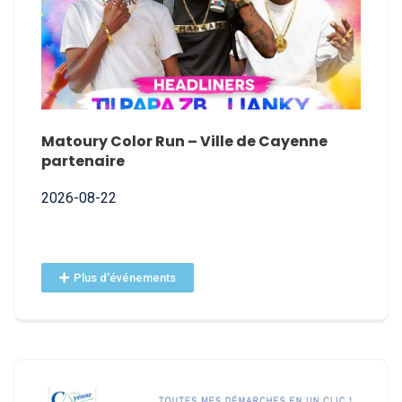
E
Matoury Color Run – Ville de Cayenne
Nomin
partenaire
2026-
2026-08-22
Plus d'événements