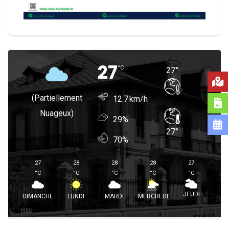
27
°
C
27
°
(partiellement
12.7
Nuageux)
29%
27
°
70%
27
28
28
28
27
°
C
°
C
°
C
°
C
°
C
JEUDI
DIMANCHE
LUNDI
MARDI
MERCREDI