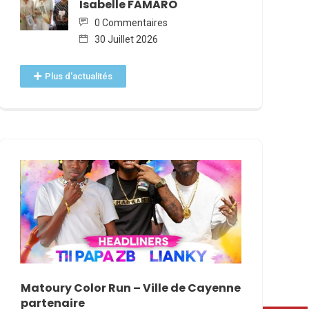
Isabelle FAMARO
0 Commentaires
30 Juillet 2026
Plus d'actualités
NNE
Matoury Color Run – Ville de Cayenne
Nomination
partenaire