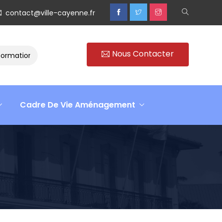
contact@ville-cayenne.fr
Nous Contacter
tion
Rencontre avec Madame Isabelle FAMARO
Retour
Cadre De Vie Aménagement