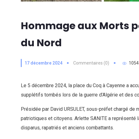
Hommage aux Morts pou
du Nord
17 décembre 2024
Commentaires (0)
1054
Le 5 décembre 2024, la place du Coq à Cayenne a accu
supplétifs tombés lors de la guerre d’Algérie et des c
Présidée par David URSULET, sous-préfet chargé de mis
patriotiques et citoyens. Arlette SANITE a représenté
disparus, rapatriés et anciens combattants.
ence Citoyenne Spéciales
Collecte des déche
nes