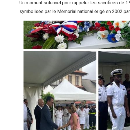
Un moment solennel pour rappeler les sacrifices de 1
2026-04-01
-05-01
symbolisée par le Mémorial national érigé en 2002 par