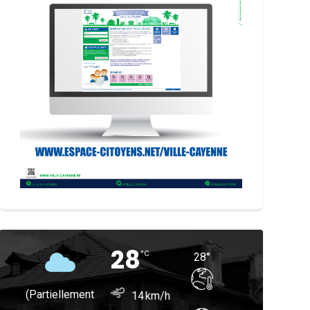
28
°
C
28
°
(partiellement
14