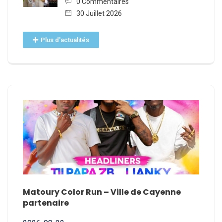
0 Commentaires
30 Juillet 2026
Plus d'actualités
E
Matoury Color Run – Ville de Cayenne
Nomin
partenaire
2026-