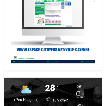
28
°
C
28
°
(peu Nuageux)
13.9