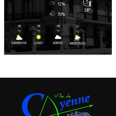
12%
28
°
70%
28
28
28
27
°
C
°
C
°
C
°
C
DIMANCHE
LUNDI
MARDI
MERCREDI