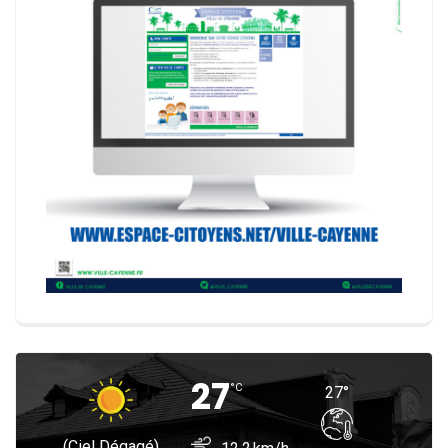
27
°
C
27
°
(ciel Dégagé)