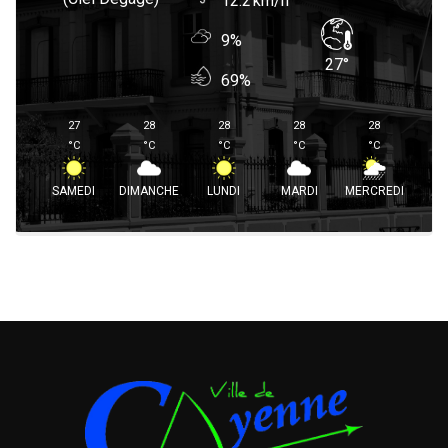
12.2
9%
27
°
69%
27
28
28
28
28
°
C
°
C
°
C
°
C
°
C
SAMEDI
DIMANCHE
LUNDI
MARDI
MERCREDI