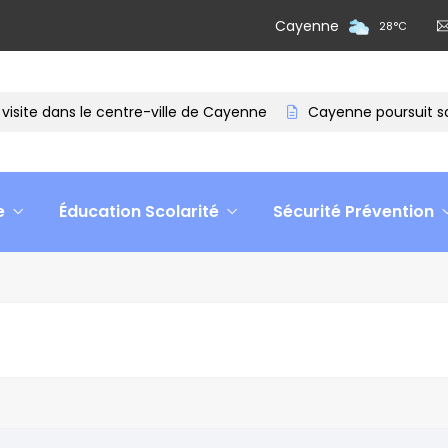
Cayenne
28
°
C
isite dans le centre-ville de Cayenne
Cayenne poursuit sa 
e
Éducation Scolarité
Sécurité Prévention