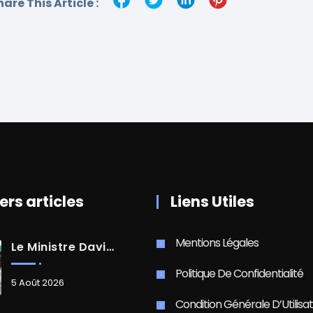
hare This Article :
ers articles
Liens Utiles
Mentions Légales
Le Ministre David AMIEL En Visite Dans Le Centre-Ville De Cayenne
Politique De Confidentialité
5 Août 2026
Condition Générale D’Utilisat