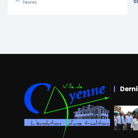
S
heures
Derni