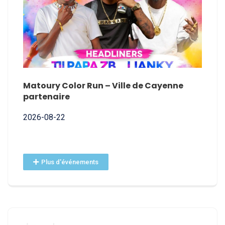
E
Matoury Color Run – Ville de Cayenne
Nomin
partenaire
2026-
2026-08-22
Plus d'événements