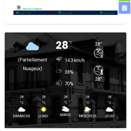
28
°
C
28
°
(partiellement
14.3
Nuageux)
38%
28
°
70%
28
28
28
28
28
°
C
°
C
°
C
°
C
°
C
MARDI
DIMANCHE
LUNDI
MERCREDI
JEUDI